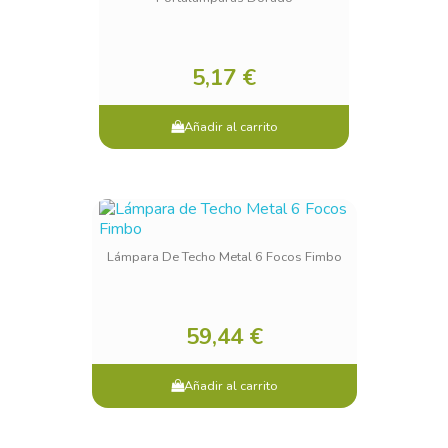
×
Sign in
5,17 €
You need to be logged in to save products in your wish
list.
Añadir al carrito
Cancel
Sign in
Lámpara De Techo Metal 6 Focos Fimbo
59,44 €
Añadir al carrito