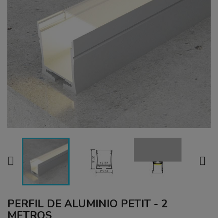


PERFIL DE ALUMINIO PETIT - 2
METROS