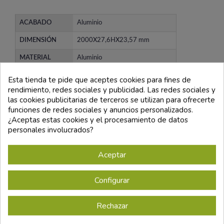
ACABADO
Aluminio
DIMENSIÓN
2000X27,6HX23,57 mm
MATERIAL
Aluminio
INCLUYE
2 tapas, 1 difusor
Esta tienda te pide que aceptes cookies para fines de
rendimiento, redes sociales y publicidad. Las redes sociales y
×
GARANTÍA
3
Sign in
las cookies publicitarias de terceros se utilizan para ofrecerte
funciones de redes sociales y anuncios personalizados.
¿Aceptas estas cookies y el procesamiento de datos
You need to be logged in to save products in your wish
personales involucrados?
Los clientes que adquirieron este
list.
producto también compraron:
Aceptar
Configurar
Cancel
Sign in
Perfil De Aluminio Sixe
Perfil De Aluminio Fate
Lacado Negro - 2 Metros
Lacado Negro - 2 Metros
Rechazar
83,01 €
64,94 €