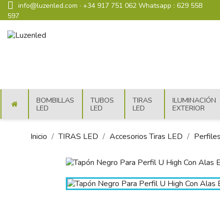
info@luzenled.com
·
+34 917 751 062
Whatsapp : 629 558
597
BOMBILLAS
TUBOS
TIRAS
ILUMINACIÓN
i
LED
LED
LED
EXTERIOR
Inicio
TIRAS LED
Accesorios Tiras LED
Perfile