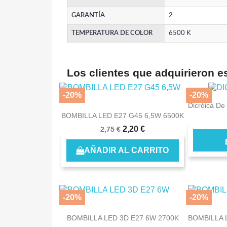
GARANTÍA
2
TEMPERATURA DE COLOR
6500 K
Los clientes que adquirieron 
-20%
-20%
Dicróica D
BOMBILLA LED E27 G45 6,5W 6500K
2,20 €
2,75 €
AÑADIR AL CARRITO
S
You
-20%
-20%
BOMBILLA LED 3D E27 6W 2700K
BOMBILLA 