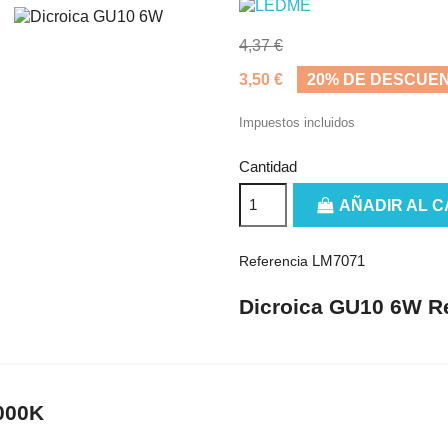
4,37 €
3,50 €
20% DE DESCUE
Impuestos incluidos
Cantidad
AÑADIR AL C
LM7071
Referencia
Dicroica GU10 6W R
6000K