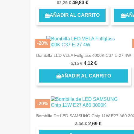
49,83 €
62,29 €
AÑADIR AL CARRITO
AÑ
-20%
Bombilla LED VELA Fullglass 4000K C37 E-27 4W
4,12 €
5,15 €
AÑADIR AL CARRITO
-20%
Bombilla De LED SAMSUNG Chip 11W E27 A60 30
2,69 €
3,36 €