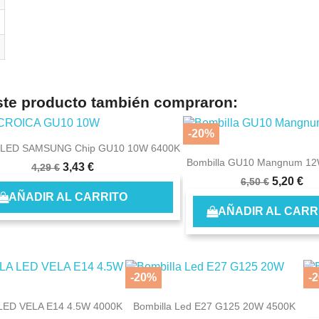
este producto también compraron:
-20%
e LED SAMSUNG Chip GU10 10W 6400K
Bombilla GU10 Mangnum 1
3,43 €
4,29 €
5,20 €
6,50 €
AÑADIR AL CARRITO
AÑADIR AL CARR
ign in
 need to be logged in to save products in your wish list.
-20%
-
LED VELA E14 4.5W 4000K
Bombilla Led E27 G125 20W 4500K