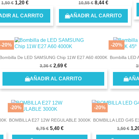
1,20 €
8,44 €
1,50 €
10,55 €
Cancel
Sign in
ADIR AL CARRITO
AÑADIR AL CARRITO
-20%
-20%
Bombilla De LED SAMSUNG Chip 11W E27 A60 4000K
Bombilla LED
2,69 €
3,36 €
1
AÑADIR AL CARRITO
AÑA
-20%
-20%
00K
BOMBILLA E27 12W REGULABLE 3000K
BOMBILLA LED G45 E
5,40 €
1,2
6,75 €
1,50 €