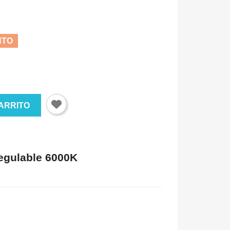
NTO
ARRITO
egulable 6000K