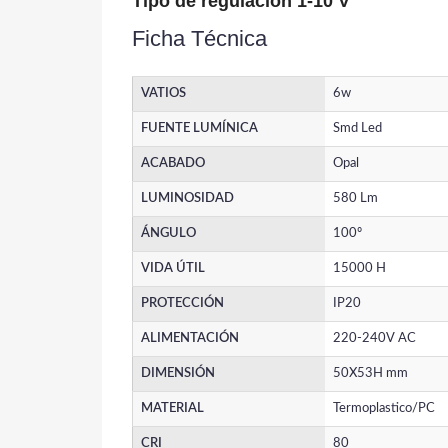
Tipo de regulación 1-10 V
Ficha Técnica
VATIOS
6w
FUENTE LUMÍNICA
Smd Led
ACABADO
Opal
LUMINOSIDAD
580 Lm
ÁNGULO
100º
VIDA ÚTIL
15000 H
PROTECCIÓN
IP20
ALIMENTACIÓN
220-240V AC
DIMENSIÓN
50X53H mm
MATERIAL
Termoplastico/PC
CRI
80